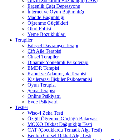
Otizm Spektrum Bozukluğu (OSB)
Ergenlik Çağı Depresyonu
İnternet ve Oyun Bağımlılığı
Madde Bağımlılığı
Öğrenme Güçlükleri
Okul Fobisi
Yeme Bozuklukları
Terapiler
Bilişsel Davranışçı Terapi
Çift Aile Terapisi
Cinsel Terapiler
Dinamik Yönelimli Psikoterapi
EMDR Terapisi
Kabul ve Adanmışlık Terapisi
Kişilerarası İlişkiler Psikoterapisi
Oyun Terapisi
Şema Terapisi
Online Psikiyatri
Evde Psikiyatri
Testler
Wisc-4 Zeka Testi
Özgül Öğrenme Güçlüğü Bataryası
MOXO Dikkat Dağınıklığı Testi
CAT (Çocuklarda Tematik Algı Testi)
Benton Görsel Dikkat Algı Testi