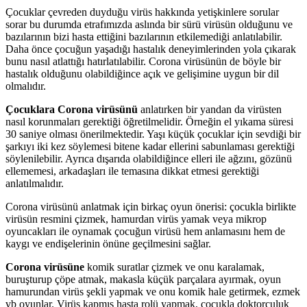
Çocuklar çevreden duyduğu virüs hakkında yetişkinlere sorular
sorar bu durumda etrafımızda aslında bir sürü virüsün olduğunu ve
bazılarının bizi hasta ettiğini bazılarının etkilemediği anlatılabilir.
Daha önce çocuğun yaşadığı hastalık deneyimlerinden yola çıkarak
bunu nasıl atlattığı hatırlatılabilir. Corona virüsünün de böyle bir
hastalık olduğunu olabildiğince açık ve gelişimine uygun bir dil
olmalıdır.
Çocuklara Corona virüsünü
anlatırken bir yandan da virüsten
nasıl korunmaları gerektiği öğretilmelidir. Örneğin el yıkama süresi
30 saniye olması önerilmektedir. Yaşı küçük çocuklar için sevdiği bir
şarkıyı iki kez söylemesi bitene kadar ellerini sabunlaması gerektiği
söylenilebilir. Ayrıca dışarıda olabildiğince elleri ile ağzını, gözünü
ellememesi, arkadaşları ile temasına dikkat etmesi gerektiği
anlatılmalıdır.
Corona virüsünü anlatmak için birkaç oyun önerisi: çocukla birlikte
virüsün resmini çizmek, hamurdan virüs yamak veya mikrop
oyuncakları ile oynamak çocuğun virüsü hem anlamasını hem de
kaygı ve endişelerinin önüne geçilmesini sağlar.
Corona virüsüne
komik suratlar çizmek ve onu karalamak,
buruşturup çöpe atmak, makasla küçük parçalara ayırmak, oyun
hamurundan virüs şekli yapmak ve onu komik hale getirmek, ezmek
vb oyunlar. Virüs kapmış hasta rolü yapmak, çocukla doktorculuk