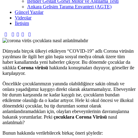
Bender Gestalt Görsel Motor ve Algılama Testi
Ankara Gelişim Tarama Envanteri (AGTE)
Güncel Yazılar
Videolar
İletişim
Dünyada birçok ülkeyi etkileyen “COVID-19” adlı Corona virüsün
yayılması ile ilgili her gün başta sosyal medya olmak üzere tüm
haber kanallarında yeni haberler çıkıyor. Bu dönemde çocuklar da
sıklıkla
Corona virüsü
hakkında konuşmaları duyuyor, görseller ile
karşılaşıyor.
Öncelikle çocuklarımızın yanında olabildiğince sakin olmalı ve
onlara yaşadığımız kaygıyı direkt olarak aktarmamalıyız. Ebeveynler
bir durum karşısında ne kadar kaygılı ise, çocukların bundan
etkilenme olasılığı da o kadar artıyor. Hele ki okul öncesi ve ilkokul
dönemdeki çocuklar, bu tip durumları somut olarak
anlamlandıramadıkları için, olayları ebeveynlerinin davranışlarına
bakarak yorumlarlar. Peki
çocuklara Corona Virüsü
nasıl
anlatılmalı?
Bunun hakkında verilebilecek birkaç öneri şöyledir: