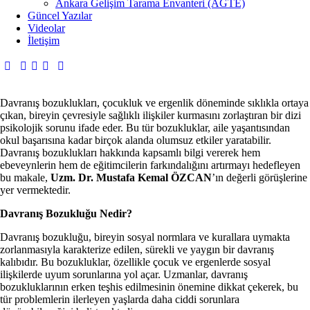
Ankara Gelişim Tarama Envanteri (AGTE)
Güncel Yazılar
Videolar
İletişim
Davranış bozuklukları, çocukluk ve ergenlik döneminde sıklıkla ortaya
çıkan, bireyin çevresiyle sağlıklı ilişkiler kurmasını zorlaştıran bir dizi
psikolojik sorunu ifade eder. Bu tür bozukluklar, aile yaşantısından
okul başarısına kadar birçok alanda olumsuz etkiler yaratabilir.
Davranış bozuklukları hakkında kapsamlı bilgi vererek hem
ebeveynlerin hem de eğitimcilerin farkındalığını artırmayı hedefleyen
bu makale,
Uzm. Dr. Mustafa Kemal ÖZCAN
’ın değerli görüşlerine
yer vermektedir.
Davranış Bozukluğu Nedir?
Davranış bozukluğu, bireyin sosyal normlara ve kurallara uymakta
zorlanmasıyla karakterize edilen, sürekli ve yaygın bir davranış
kalıbıdır. Bu bozukluklar, özellikle çocuk ve ergenlerde sosyal
ilişkilerde uyum sorunlarına yol açar. Uzmanlar, davranış
bozukluklarının erken teşhis edilmesinin önemine dikkat çekerek, bu
tür problemlerin ilerleyen yaşlarda daha ciddi sorunlara