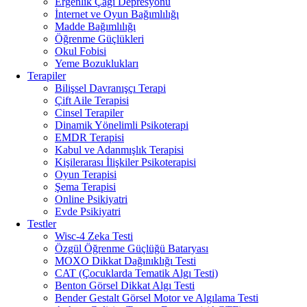
Ergenlik Çağı Depresyonu
İnternet ve Oyun Bağımlılığı
Madde Bağımlılığı
Öğrenme Güçlükleri
Okul Fobisi
Yeme Bozuklukları
Terapiler
Bilişsel Davranışçı Terapi
Çift Aile Terapisi
Cinsel Terapiler
Dinamik Yönelimli Psikoterapi
EMDR Terapisi
Kabul ve Adanmışlık Terapisi
Kişilerarası İlişkiler Psikoterapisi
Oyun Terapisi
Şema Terapisi
Online Psikiyatri
Evde Psikiyatri
Testler
Wisc-4 Zeka Testi
Özgül Öğrenme Güçlüğü Bataryası
MOXO Dikkat Dağınıklığı Testi
CAT (Çocuklarda Tematik Algı Testi)
Benton Görsel Dikkat Algı Testi
Bender Gestalt Görsel Motor ve Algılama Testi