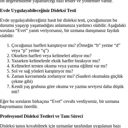
ön değerlendirme yapabileceği bazı testler ve yöntemler vardır.
Evde Uygulayabileceğiniz Disleksi Testi
Evde uygulayabileceğiniz basit bir disleksi testi, çocuğunuzun bu
durumu yaşayıp yaşamadığını anlamanıza yardımcı olabilir. Aşağıdaki
sorulara “Evet” yanıtı veriyorsanız, bir uzmana danışmanız faydalı
olabilir:
Çocuğunuz harfleri karıştırıyor mu? (Örneğin “b” yerine “d”
veya “p” yerine “q”)
Okurken harfleri veya kelimeleri atlıyor mu?
Yazarken kelimelerde eksik harfler bırakıyor mu?
Kelimeleri tersten okuma veya yazma eğilimi var mı?
Sol ve sağ yönleri karıştırıyor mu?
Zaman kavramında zorlanıyor mu? (Saatleri okumakta güçlük
çekme gibi)
Kendi yaş grubuna göre okuma ve yazma seviyesi daha düşük
mü?
Eğer bu soruların birkaçına “Evet” cevabı verdiyseniz, bir uzmana
başvurmanız önerilir.
Profesyonel Disleksi Testleri ve Tanı Süreci
Disleksi tanısı koyabilmek için uzmanlar tarafından uygulanan bazı