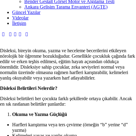
Bender Gestalt Görsel Motor ve Algılama Testi
Ankara Gelişim Tarama Envanteri (AGTE)
Güncel Yazılar
Videolar
İletişim
Disleksi, bireyin okuma, yazma ve heceleme becerilerini etkileyen
nörolojik bir öğrenme bozukluğudur. Genellikle çocukluk çağında fark
edilir ve erken teşhis edilmesi, eğitim hayatı açısından oldukça
önemlidir. Disleksiye sahip çocuklar, zeka seviyeleri normal veya
normalin üzerinde olmasına rağmen harfleri karıştırabilir, kelimeleri
yanlış okuyabilir veya yazarken harf atlayabilirler.
Disleksi Belirtileri Nelerdir?
Disleksi belirtileri her çocukta farklı şekillerde ortaya çıkabilir. Ancak
en sık rastlanan belirtiler şunlardır:
Okuma ve Yazma Güçlüğü
Harfleri karıştırma veya ters çevirme (örneğin “b” yerine “d”
yazma)
Kelimeleri yavaş ve yanlış okuma