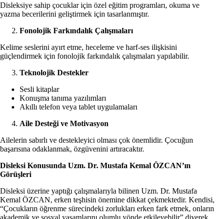
Disleksiye sahip çocuklar için özel eğitim programları, okuma ve
yazma becerilerini geliştirmek için tasarlanmıştır.
Fonolojik Farkındalık Çalışmaları
Kelime seslerini ayırt etme, heceleme ve harf-ses ilişkisini
güçlendirmek için fonolojik farkındalık çalışmaları yapılabilir.
Teknolojik Destekler
Sesli kitaplar
Konuşma tanıma yazılımları
Akıllı telefon veya tablet uygulamaları
Aile Desteği ve Motivasyon
Ailelerin sabırlı ve destekleyici olması çok önemlidir. Çocuğun
başarısına odaklanmak, özgüvenini artıracaktır.
Disleksi Konusunda Uzm. Dr. Mustafa Kemal ÖZCAN’ın
Görüşleri
Disleksi üzerine yaptığı çalışmalarıyla bilinen Uzm. Dr. Mustafa
Kemal ÖZCAN, erken teşhisin önemine dikkat çekmektedir. Kendisi,
“Çocukların öğrenme sürecindeki zorlukları erken fark etmek, onların
akademik ve sosyal yaşamlarını olumlu yönde etkileyebilir” diyerek,