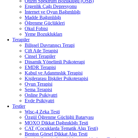
Otizm Spektrum Bozukluğu (OSB)
Ergenlik Çağı Depresyonu
İnternet ve Oyun Bağımlılığı
Madde Bağımlılığı
Öğrenme Güçlükleri
Okul Fobisi
Yeme Bozuklukları
Terapiler
Bilişsel Davranışçı Terapi
Çift Aile Terapisi
Cinsel Terapiler
Dinamik Yönelimli Psikoterapi
EMDR Terapisi
Kabul ve Adanmışlık Terapisi
Kişilerarası İlişkiler Psikoterapisi
Oyun Terapisi
Şema Terapisi
Online Psikiyatri
Evde Psikiyatri
Testler
Wisc-4 Zeka Testi
Özgül Öğrenme Güçlüğü Bataryası
MOXO Dikkat Dağınıklığı Testi
CAT (Çocuklarda Tematik Algı Testi)
Benton Görsel Dikkat Algı Testi