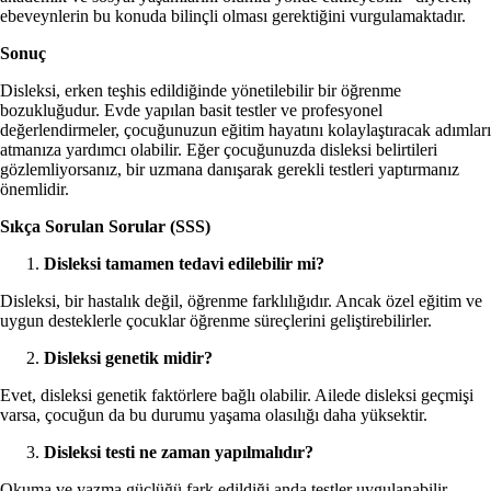
ebeveynlerin bu konuda bilinçli olması gerektiğini vurgulamaktadır.
Sonuç
Disleksi, erken teşhis edildiğinde yönetilebilir bir öğrenme
bozukluğudur. Evde yapılan basit testler ve profesyonel
değerlendirmeler, çocuğunuzun eğitim hayatını kolaylaştıracak adımları
atmanıza yardımcı olabilir. Eğer çocuğunuzda disleksi belirtileri
gözlemliyorsanız, bir uzmana danışarak gerekli testleri yaptırmanız
önemlidir.
Sıkça Sorulan Sorular (SSS)
Disleksi tamamen tedavi edilebilir mi?
Disleksi, bir hastalık değil, öğrenme farklılığıdır. Ancak özel eğitim ve
uygun desteklerle çocuklar öğrenme süreçlerini geliştirebilirler.
Disleksi genetik midir?
Evet, disleksi genetik faktörlere bağlı olabilir. Ailede disleksi geçmişi
varsa, çocuğun da bu durumu yaşama olasılığı daha yüksektir.
Disleksi testi ne zaman yapılmalıdır?
Okuma ve yazma güçlüğü fark edildiği anda testler uygulanabilir.